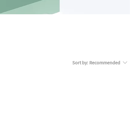
worum
Sort by:
Recommended
.
 to continue shopping.