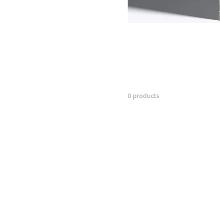
All Products
Das ist deine Kategoriebesc
es in dieser Kategorie geht
0 products