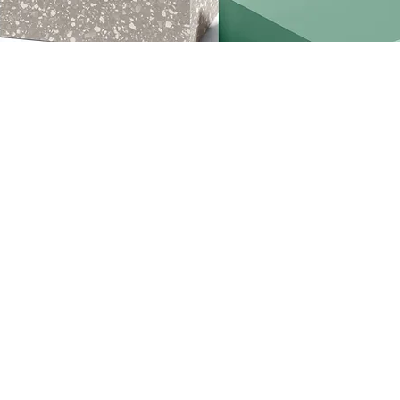
hreibung. Dies ist der ideale Ort, um deinen Kunden mitzuteilen, 
 und deine Produkte näher zu beschreiben.
No products here yet..
In the meantime, you can choose a different category